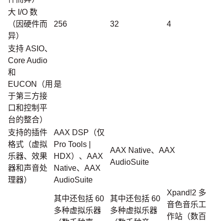
大 I/O 数
（因硬件而
256
32
4
异）
支持 ASIO、
Core Audio
和
EUCON（用
是
于第三方接
口和控制平
台的整合）
支持的插件
AAX DSP（仅
格式（虚拟
Pro Tools |
AAX Native、AAX
乐器、效果
HDX）、AAX
AudioSuite
器和声音处
Native、AAX
理器）
AudioSuite
Xpand!2 多
其中还包括 60
其中还包括 60
音色音乐工
多种虚拟乐器
多种虚拟乐器
作站（数百