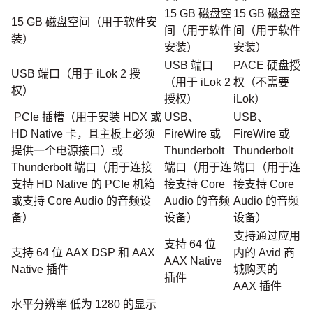
15 GB 磁盘空
15 GB 磁盘空
15 GB 磁盘空间（用于软件安
间（用于软件
间（用于软件
装）
安装）
安装）
USB 端口
PACE 硬盘授
USB 端口（用于 iLok 2 授
（用于 iLok 2
权（不需要
权）
授权）
iLok）
PCIe 插槽（用于安装 HDX 或
USB、
USB、
HD Native 卡，且主板上必须
FireWire 或
FireWire 或
提供一个电源接口）或
Thunderbolt
Thunderbolt
Thunderbolt 端口（用于连接
端口（用于连
端口（用于连
支持 HD Native 的 PCIe 机箱
接支持 Core
接支持 Core
或支持 Core Audio 的音频设
Audio 的音频
Audio 的音频
备）
设备）
设备）
支持通过应用
支持 64 位
支持 64 位 AAX DSP 和 AAX
内的 Avid 商
AAX Native
Native 插件
城购买的
插件
AAX 插件
水平分辨率 低为 1280 的显示