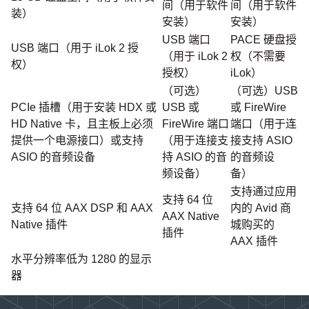
间（用于软件
间（用于软件
装）
安装）
安装）
USB 端口
PACE 硬盘授
USB 端口（用于 iLok 2 授
（用于 iLok 2
权（不需要
权）
授权）
iLok）
（可选）
（可选）USB
PCIe 插槽（用于安装 HDX 或
USB 或
或 FireWire
HD Native 卡，且主板上必须
FireWire 端口
端口（用于连
提供一个电源接口）或支持
（用于连接支
接支持 ASIO
ASIO 的音频设备
持 ASIO 的音
的音频设
频设备）
备）
支持通过应用
支持 64 位
支持 64 位 AAX DSP 和 AAX
内的 Avid 商
AAX Native
Native 插件
城购买的
插件
AAX 插件
水平分辨率低为 1280 的显示
器