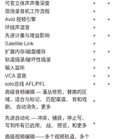
可变立体声声像深度
+
+
现场录音机工作流程
+
Avid 视频引擎
+
+
环绕声混音
+
先进计量与增益影响
+
+
Satellite Link
+
扩展内存/磁盘缓存
+
+
轨道插录/破坏性插录
+
输入监听
+
+
VCA 混音
+
+
solo总线 AFL/PFL
+
+
高级音频编辑 — 灌丛修剪，替换的区
域，适合与标记、 匹配渠道、 背和戏
+
剧、 自动消失，更多
先进自动化 — 冲床，捕获，停止写、
+
写到所有已启用、 战、 预览，和更多
高级视频编辑——多个视频轨道、多个