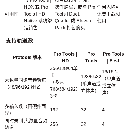
与 Pro Tools |
按月或按年订阅，一
HDX 或 Pro
次性购买，或与 Pro
任何人均可
可用性
Tools | HD
Tools | Duet、
免费下载和
Native 系统绑
Quartet 或 Eleven
使用
定销售
Rack 打包购买
支持轨道数
Pro Tools |
Pro
Pro Tools
Protools 版本
HD
Tools
| First
256/128/64单
16/16 /–
卡
128/64/32
（单声道
大数量同步音频轨道
（多达
(单声道或
或立体
（48/96/192 kHz）
768/384/192）
立体声)
声）
3卡
多输入数（因硬件而
192
32
4
异）
同时录制 大数量音频
256
32
4
轨道