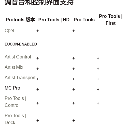
调音台和控制界面支持
Pro Tools |
Protools 版本
Pro Tools | HD
Pro Tools
First
C|24
+
+
EUCON-ENABLED
Artist Control
+
+
+
Artist Mix
+
+
+
Artist Transport
+
+
+
MC Pro
+
+
+
Pro Tools |
+
+
+
Control
Pro Tools |
+
+
Dock