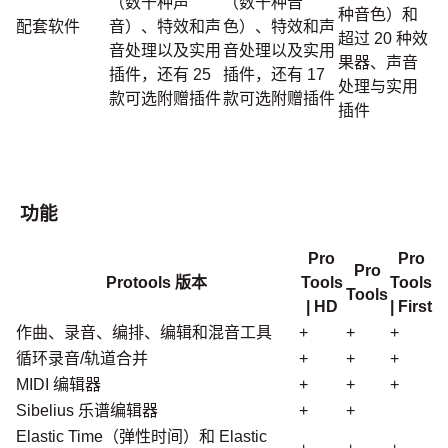
（数千种声
（数千种音
种音色）和
配套软件
音）、特效和声
色）、特效和声
超过 20 种效
音处理以及实用
音处理以及实用
果器、声音
插件，还有 25
插件，还有 17
处理与实用
款可选附赠插件
款可选附赠插件
插件
功能
Pro
Pro
Pro
Protools 版本
Tools
Tools
Tools
| HD
| First
作曲、录音、编排、编辑和混音工具
+
+
+
循环录音/轨道合并
+
+
+
MIDI 编辑器
+
+
+
Sibelius 乐谱编辑器
+
+
Elastic Time（弹性时间）和 Elastic