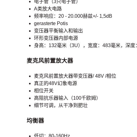
电子管（3只电子管）
A类放大电路
频率响应：20 - 20.000赫兹+/- 1,5dB
gerasterte Potis
变压器平衡输入和输出
环形变压器内部电源
身高：132毫米（3U），宽度：483​​毫米，深度
麦克风前置放大器
麦克风前置放大器带变压器/ 48V /相位
真正的48V幻象电源
相位开关
高阻抗乐器输入（100千欧姆）
细节可调，从干净到肥壮
均衡器
低切：80-160Hz