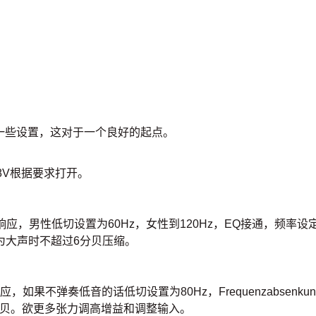
一些设置，这对于一个良好的起点。
8V根据要求打开。
男性低切设置为60Hz，女性到120Hz，EQ接通，频率设定为1
ction 为大声时不超过6分贝压缩。
不弹奏低音的话低切设置为80Hz，Frequenzabsenkun
超过4分贝。欲更多张力调高增益和调整输入。