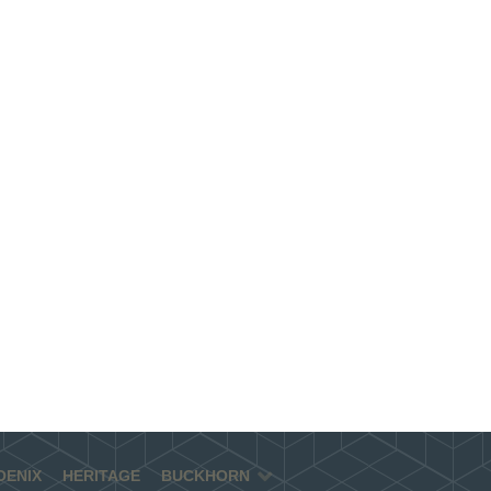
OENIX
HERITAGE
BUCKHORN