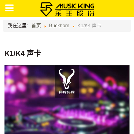
我在这里:
首页
Buckhorn
K1/K4 声卡
K1/K4 声卡