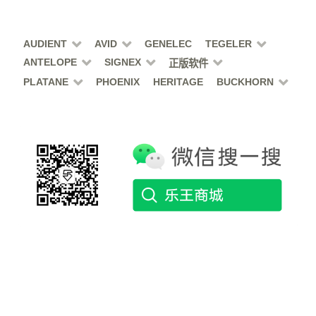
AUDIENT
AVID
GENELEC
TEGELER
ANTELOPE
SIGNEX
正版软件
PLATANE
PHOENIX
HERITAGE
BUCKHORN
上海市闵行区浦江镇恒南路1328号1号楼113室（派拉蒙中
心）
No.1328,hengnan Road,minhang District,Shanghai,China